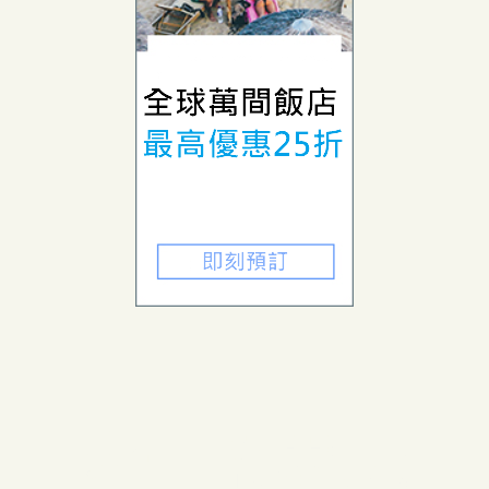
老田鬧著玩