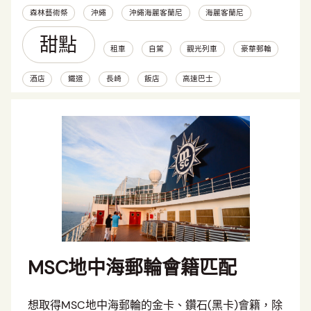
森林藝術祭
沖繩
沖繩海麗客蘭尼
海麗客蘭尼
甜點
租車
自駕
觀光列車
豪華郵輪
酒店
鐵道
長崎
飯店
高速巴士
MSC地中海郵輪會籍匹配
想取得MSC地中海郵輪的金卡、鑽石(黑卡)會籍，除