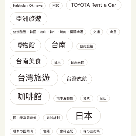
TOYOTA Rent a Car
Halekulani Okinawa
MSC
亞洲旅遊
亞洲旅遊，韓國，蔚山，韓牛，烤肉，精釀啤酒
交通
出島
台南
博物館
台南旅館
台南美食
台東
台東美食
台灣旅遊
台灣虎航
咖啡館
地中海郵輪
套票
岡山
日本
岡山樂享周遊券
忠誠計劃
晴れの国岡山
會籍
會籍匹配
森の芸術祭