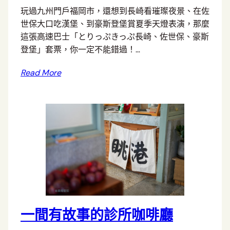
玩過九州門戶福岡市，還想到長崎看璀璨夜景、在佐
世保大口吃漢堡、到豪斯登堡賞夏季天燈表演，那麼
這張高速巴士「とりっぷきっぷ長崎、佐世保、豪斯
登堡」套票，你一定不能錯過！…
Read More
一間有故事的診所咖啡廳